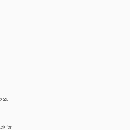
b 26
ck for