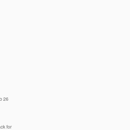
b 26
ck for