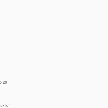
b 26
ck for