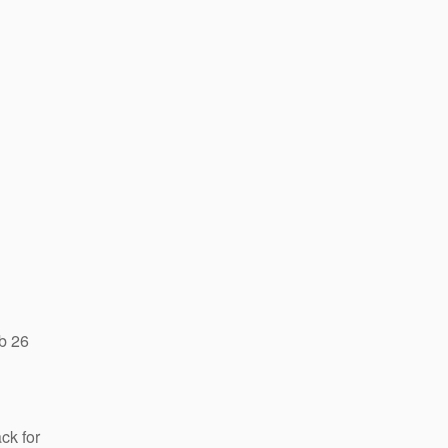
b 26
ck for