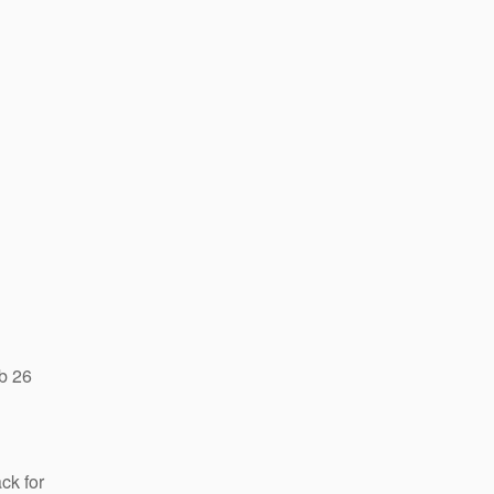
b 26
ck for