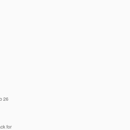
b 26
ck for