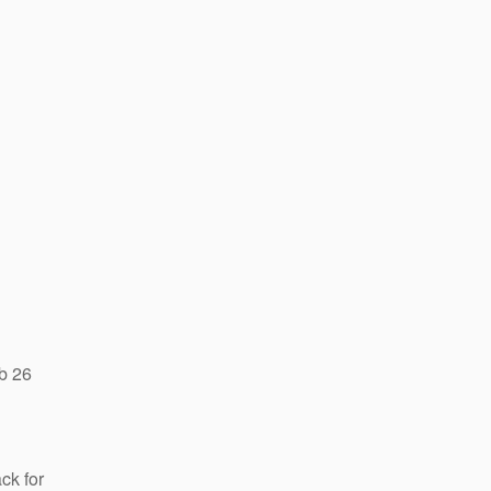
b 26
ck for