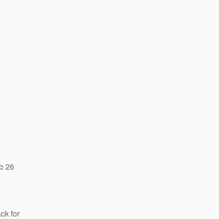
b 26
ck for