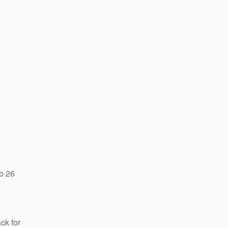
b 26
ck for