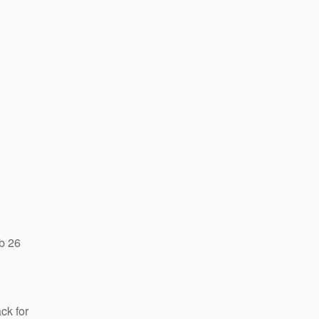
b 26
ck for