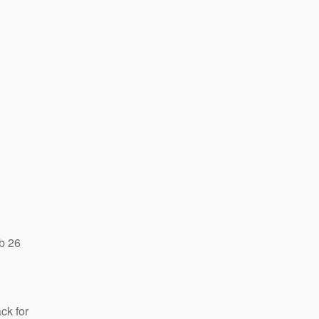
b 26
ck for