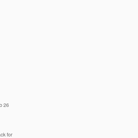
b 26
ck for