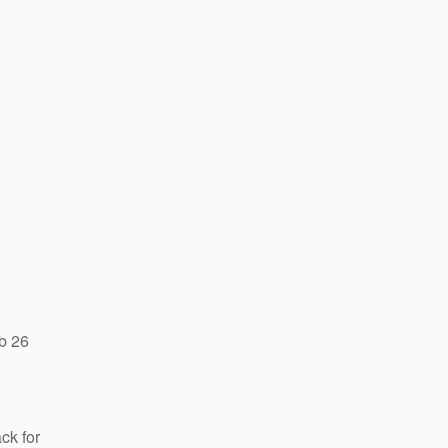
b 26
ck for