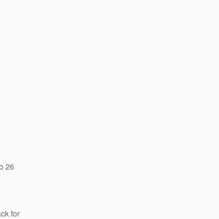
b 26
ck for