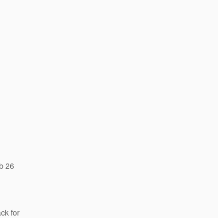
b 26
ck for