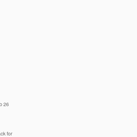
b 26
ck for