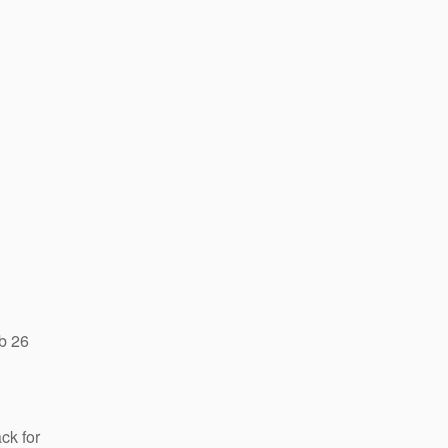
b 26
ck for